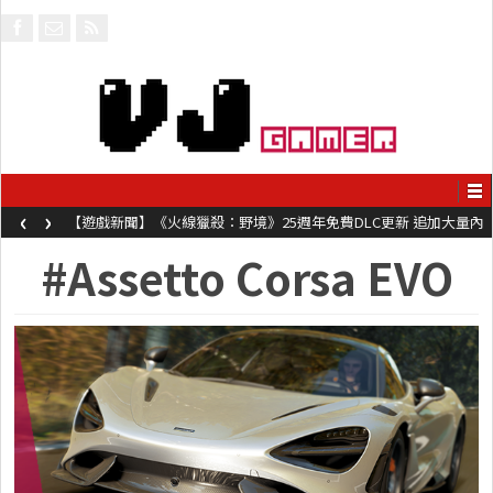
‹
›
【遊戲新聞】《火線獵殺：野境》25週年免費DLC更新 追加大量內
容同時系舊作限時超平價折扣
#Assetto Corsa EVO