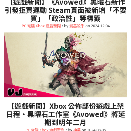
【遊戲新聞】《Avowed》黑曜石新作
引發拒買運動 Steam頁面被新增「不要
買」「政治性」等標籤
PC 電腦
Xbox
遊戲新聞
/ by
滅盡殺手
on 2024-12-04
【遊戲新聞】Xbox 公佈部份遊戲上架
日程・黑曜石工作室《Avowed》將延
期到明年二月
PC 電腦
Xbox
遊戲新聞
/ by
神婆
on 2024-08-05