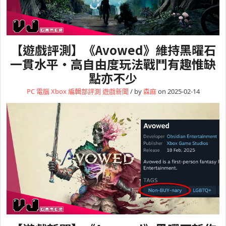
【遊戲評測】《Avowed》維持黑曜石
一貫水平・高自由度玩法戰鬥有趣惟缺
點亦不少
PC 電腦
Xbox
編輯部評測
遊戲新聞
/ by
森麻
on 2025-02-14