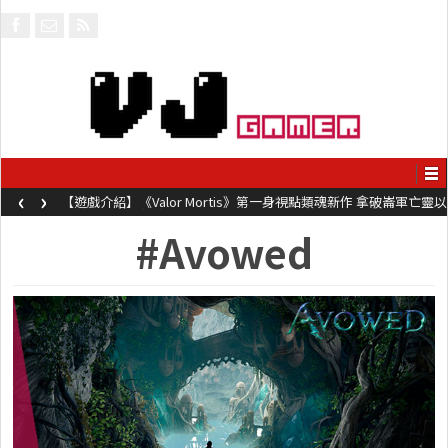
‹
›
【遊戲介紹】《Valor Mortis》第一身視點類魂新作 拿破崙軍亡靈以
槍械劍與魔法殺敵
#Avowed