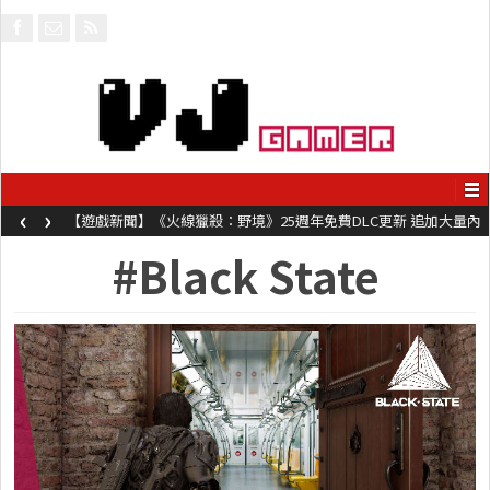
‹
›
【遊戲新聞】《火線獵殺：野境》25週年免費DLC更新 追加大量內
容同時系舊作限時超平價折扣
#Black State