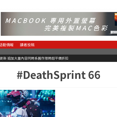
活動情報
讀者投稿
C更新 追加大量內容同時系舊作限時超平價折扣
#DeathSprint 66