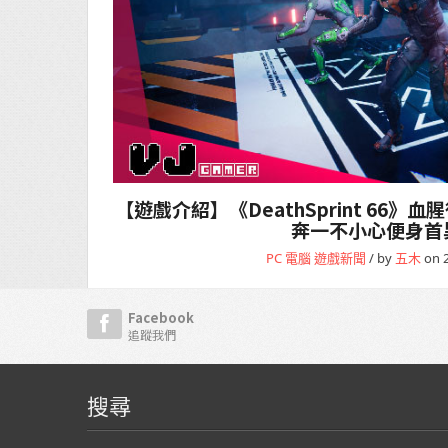
【遊戲介紹】《DeathSprint 66》
奔一不小心便身首
PC 電腦
遊戲新聞
/ by
五木
on 2
Facebook
追蹤我們
搜尋