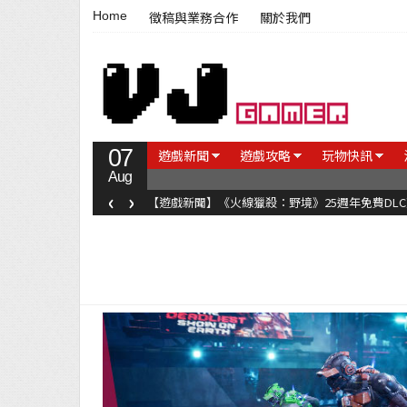
Home
徵稿與業務合作
關於我們
07
遊戲新聞
遊戲攻略
玩物快訊
Aug
‹
›
【遊戲新聞】《火線獵殺：野境》25週年免費DL