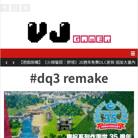
‹
›
【遊戲新聞】《火線獵殺：野境》25週年免費DLC更新 追加大量內
容同時系舊作限時超平價折扣
#dq3 remake