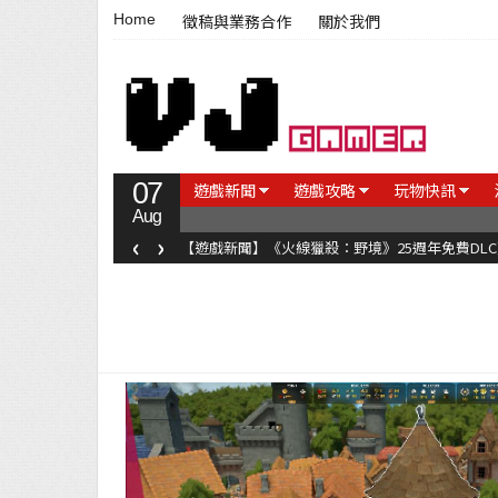
Home
徵稿與業務合作
關於我們
07
遊戲新聞
遊戲攻略
玩物快訊
Aug
‹
›
【遊戲新聞】《火線獵殺：野境》25週年免費DL