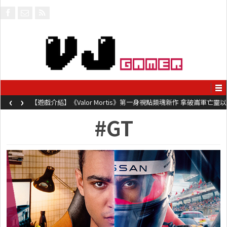
‹
›
【遊戲介紹】《Valor Mortis》第一身視點類魂新作 拿破崙軍亡靈以
槍械劍與魔法殺敵
#GT