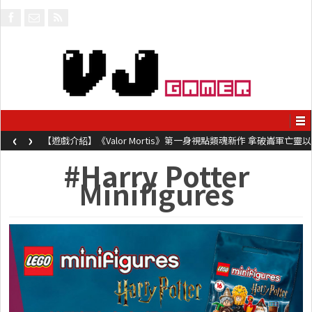
‹
›
【遊戲介紹】《Valor Mortis》第一身視點類魂新作 拿破崙軍亡靈以
槍械劍與魔法殺敵
#Harry Potter
Minifigures