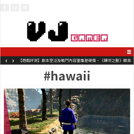
‹
›
【遊戲評測】劇本空泛及戰鬥內容重覆是硬傷・《轉世之獸》眼高
手低表現未如理想
#hawaii