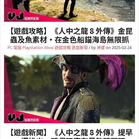
【遊戲攻略】《人中之龍 8 外傳》金昆
蟲及魚素材・在金色船錨海島無限抓
PC 電腦
Playstation
Xbox
遊戲攻略
遊戲新聞
/ by
神婆
on 2025-02-24
【遊戲新聞】《人中之龍 8 外傳》提早