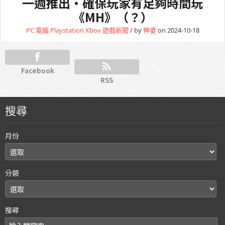
一週推出・確保玩家有足夠時間玩
《MH》（？）
PC 電腦
Playstation
Xbox
遊戲新聞
/ by
神婆
on 2024-10-18
Facebook
RSS
搜尋
月份
分類
搜尋