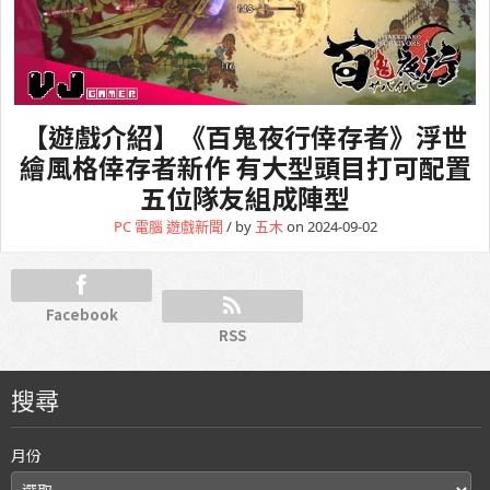
【遊戲介紹】《百鬼夜行倖存者》浮世
繪風格倖存者新作 有大型頭目打可配置
五位隊友組成陣型
PC 電腦
遊戲新聞
/ by
五木
on 2024-09-02
Facebook
RSS
搜尋
月份