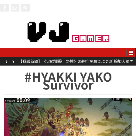
‹
›
【遊戲新聞】《火線獵殺：野境》25週年免費DLC更新 追加大量內
容同時系舊作限時超平價折扣
#HYAKKI YAKO
Survivor