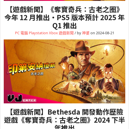
【遊戲新聞】《奪寶奇兵：古老之圈》
今年 12 月推出・PS5 版本預計 2025 年
Q1 推出
PC 電腦
Playstation
Xbox
遊戲新聞
/ by
神婆
on 2024-08-21
【遊戲新聞】Bethesda 開發動作歷險
遊戲《奪寶奇兵：古老之圈》2024 下半
年推出