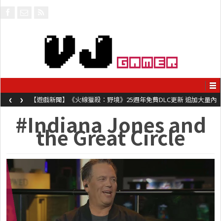
‹
›
【遊戲新聞】《火線獵殺：野境》25週年免費DLC更新 追加大量內
容同時系舊作限時超平價折扣
#Indiana Jones and
the Great Circle