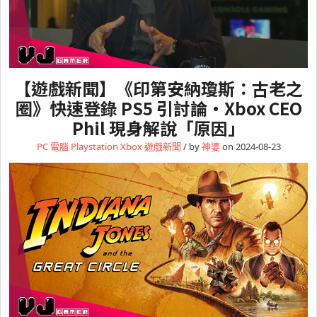
【遊戲新聞】《印第安納瓊斯：古老之
圈》快速登錄 PS5 引討論・Xbox CEO
Phil 現身解說「原因」
PC 電腦
Playstation
Xbox
遊戲新聞
/ by
神婆
on 2024-08-23