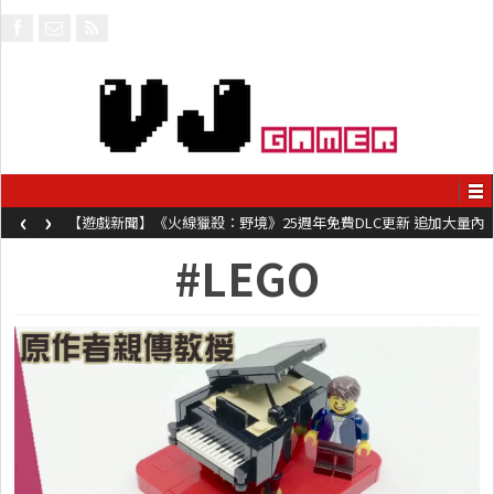
‹
›
【遊戲新聞】《火線獵殺：野境》25週年免費DLC更新 追加大量內
容同時系舊作限時超平價折扣
#LEGO