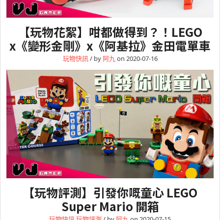
【玩物花絮】咁都做得到？！LEGO
x《變形金剛》x《阿基拉》金田電單車
玩物快訊
/ by
阿九
on 2020-07-16
【玩物評測】引發你嘅童心 LEGO
Super Mario 開箱
玩物快訊
玩物評測
/ by
阿九
on 2020-07-15