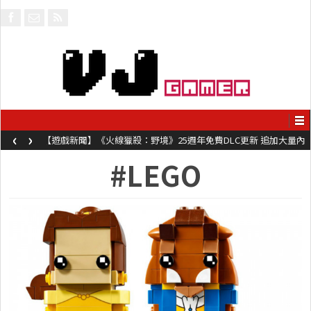
‹
›
【遊戲新聞】《火線獵殺：野境》25週年免費DLC更新 追加大量內
容同時系舊作限時超平價折扣
#LEGO