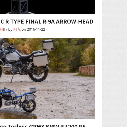
R-TYPE FINAL R-9A ARROW-HEAD
快訊
/ by
阿九
on 2016-11-22
 Technic 42063 BMW R 1200 GS