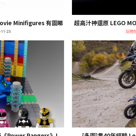
vie Minifigures 有圖睇
超高汁神還原 LEGO MOC 
-11-23
玩物
ower Rangers》!
[多圖]集40年經驗 Lego