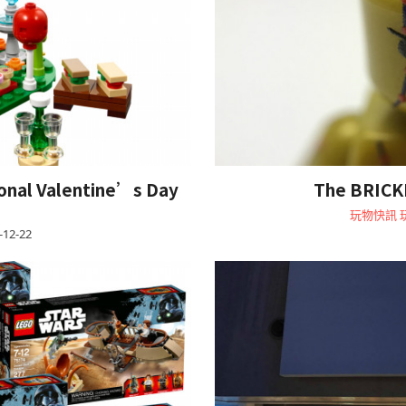
l Valentine’s Day
The BRI
玩物快訊
-12-22