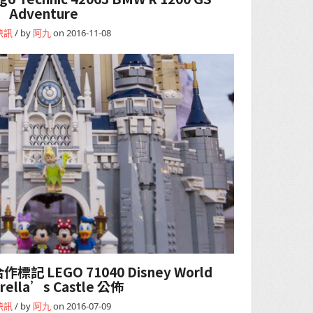
Adventure
快訊
/ by
阿九
on 2016-11-08
 LEGO 71040 Disney World
rella’s Castle 公佈
快訊
/ by
阿九
on 2016-07-09