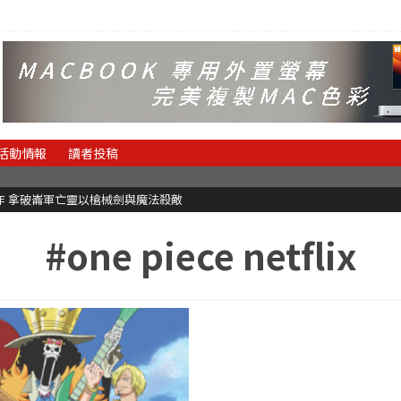
活動情報
讀者投稿
魂新作 拿破崙軍亡靈以槍械劍與魔法殺敵
#one piece netflix