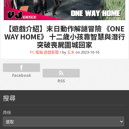
【遊戲介紹】末日動作解謎冒險 《ONE
WAY HOME》 十二歲小孩靠智慧與潛行
突破喪屍圍城回家
PC 電腦
遊戲新聞
/ by
五木
on 2023-10-16
Facebook
RSS
搜尋
月份