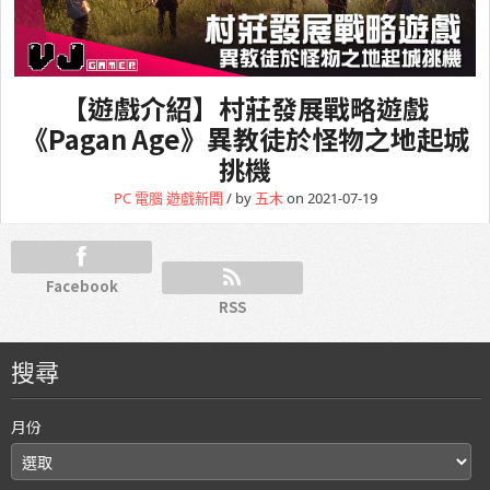
【遊戲介紹】村莊發展戰略遊戲
《Pagan Age》異教徒於怪物之地起城
挑機
PC 電腦
遊戲新聞
/ by
五木
on 2021-07-19
Facebook
RSS
搜尋
月份