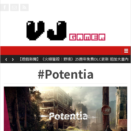
‹
›
【遊戲新聞】《火線獵殺：野境》25週年免費DLC更新 追加大量內
容同時系舊作限時超平價折扣
#Potentia