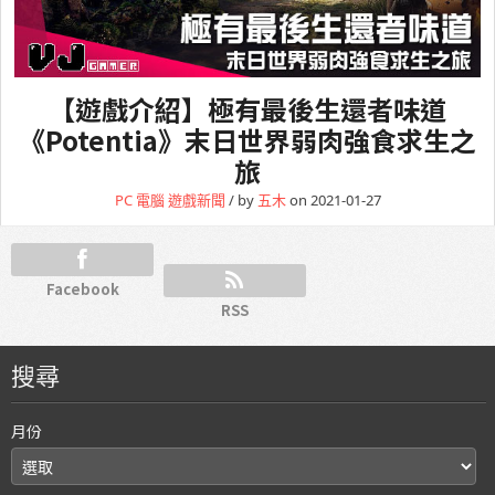
【遊戲介紹】極有最後生還者味道
《Potentia》末日世界弱肉強食求生之
旅
PC 電腦
遊戲新聞
/ by
五木
on 2021-01-27
Facebook
RSS
搜尋
月份