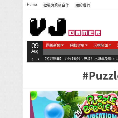
Home
徵稿與業務合作
關於我們
09
遊戲新聞
遊戲攻略
玩物快訊
Aug
‹
›
【遊戲新聞】《火線獵殺：野境》25週年免費DL
#Puzzl