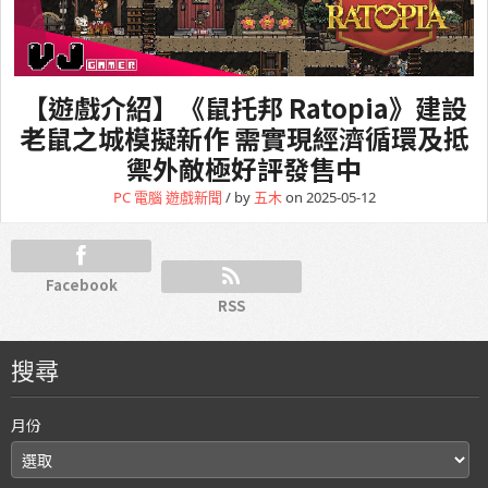
【遊戲介紹】《鼠托邦 Ratopia》建設
老鼠之城模擬新作 需實現經濟循環及抵
禦外敵極好評發售中
PC 電腦
遊戲新聞
/ by
五木
on 2025-05-12
Facebook
RSS
搜尋
月份