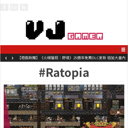
‹
›
【遊戲新聞】《火線獵殺：野境》25週年免費DLC更新 追加大量內
容同時系舊作限時超平價折扣
#Ratopia