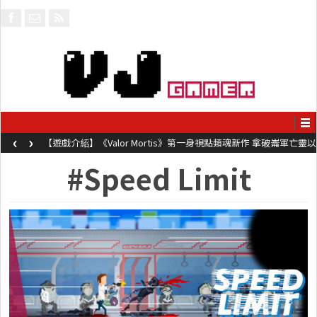
‹
›
【遊戲介紹】《Valor Mortis》第一身視點類魂新作 拿破崙軍亡靈以
槍械劍與魔法殺敵
#Speed Limit