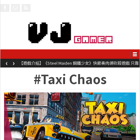
‹
›
【遊戲介紹】《Steel Maiden 鋼鐵少女》快節奏肉鴿砍殺遊戲 只靠
兩鍵操作動作極致流暢試玩上架中
#Taxi Chaos