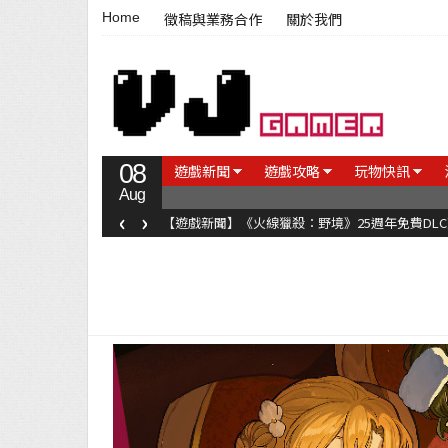
Home
徵稿與業務合作
關於我們
08
遊戲新聞
遊戲攻略
玩物快訊
Aug
‹
›
【遊戲新聞】《火線獵殺：野境》25週年免費DL