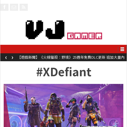
‹
›
【遊戲新聞】《火線獵殺：野境》25週年免費DLC更新 追加大量內
容同時系舊作限時超平價折扣
#XDefiant