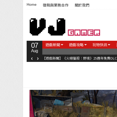
Home
徵稿與業務合作
關於我們
07
遊戲新聞
遊戲攻略
玩物快訊
Aug
‹
›
【遊戲新聞】《火線獵殺：野境》25週年免費DL