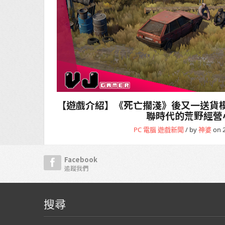
【遊戲介紹】《死亡擱淺》後又一送貨模擬
聯時代的荒野經營
PC 電腦
遊戲新聞
/ by
神婆
on 2
Facebook
追蹤我們
搜尋