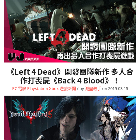
《Left 4 Dead》開發團隊新作 多人合
作打喪屍《Back 4 Blood》！
PC 電腦
Playstation
Xbox
遊戲新聞
/ by
滅盡殺手
on 2019-03-15