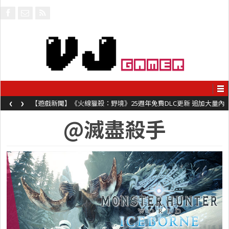
‹
›
【遊戲新聞】《火線獵殺：野境》25週年免費DLC更新 追加大量內
容同時系舊作限時超平價折扣
@滅盡殺手