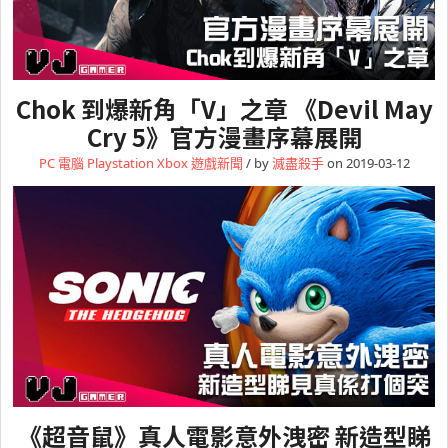
Chok 到爆新角「V」之章 《Devil May
Cry 5》官方漫畫序幕展開
PC 電腦
Playstation
Xbox
遊戲新聞
/ by
滅盡殺手
on 2019-03-12
《超音鼠》真人電影意外洩密 新造型睇