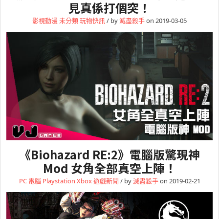
見真係打個突！
影視動漫
未分類
玩物快訊
/ by
滅盡殺手
on 2019-03-05
《Biohazard RE:2》電腦版驚現神
Mod 女角全部真空上陣！
PC 電腦
Playstation
Xbox
遊戲新聞
/ by
滅盡殺手
on 2019-02-21