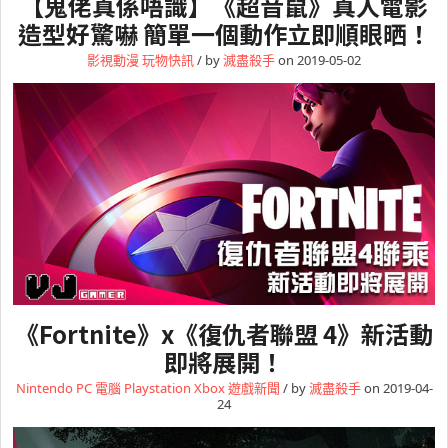
【鬼佬真係唔識】《超音鼠》真人電影
造型好驚嚇 簡單一個動作立即順眼晒！
影視動漫
玩物快訊
/ by
滅盡殺手
on 2019-05-02
《Fortnite》x《復仇者聯盟 4》新活動
即將展開！
Nintendo
PC 電腦
Playstation
Xbox
遊戲新聞
/ by
滅盡殺手
on 2019-04-
24