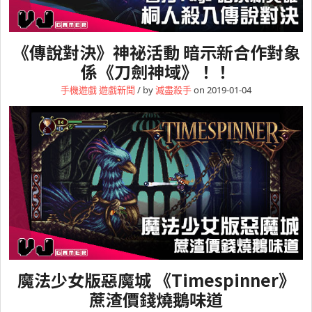
《傳說對決》神祕活動 暗示新合作對象
係《刀劍神域》！！
手機遊戲
遊戲新聞
/ by
滅盡殺手
on 2019-01-04
魔法少女版惡魔城 《Timespinner》
蔗渣價錢燒鵝味道