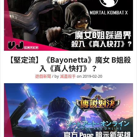
【堅定流】《Bayonetta》魔女 B姐殺
入《真人快打》？
遊戲新聞
/ by
滅盡殺手
on 2019-02-20