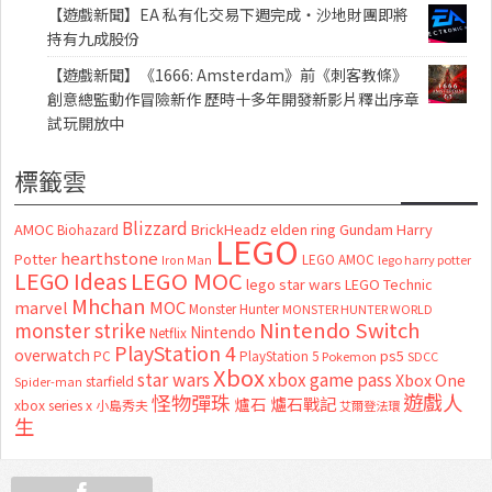
【遊戲新聞】EA 私有化交易下週完成・沙地財團即將
持有九成股份
【遊戲新聞】《1666: Amsterdam》前《刺客教條》
創意總監動作冒險新作 歷時十多年開發新影片釋出序章
試玩開放中
標籤雲
Blizzard
AMOC
BrickHeadz
elden ring
Gundam
Harry
Biohazard
LEGO
hearthstone
Potter
LEGO AMOC
lego harry potter
Iron Man
LEGO MOC
LEGO Ideas
lego star wars
LEGO Technic
Mhchan
marvel
MOC
Monster Hunter
MONSTER HUNTER WORLD
Nintendo Switch
monster strike
Nintendo
Netflix
PlayStation 4
overwatch
ps5
PC
PlayStation 5
Pokemon
SDCC
Xbox
star wars
xbox game pass
Xbox One
starfield
Spider-man
怪物彈珠
遊戲人
爐石
爐石戰記
xbox series x
小島秀夫
艾爾登法環
生