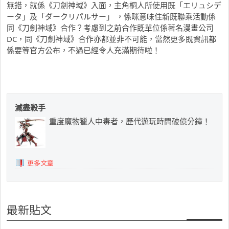
無錯，就係《刀劍神域》入面，主角桐人所使用既「エリュシデ
ータ」及「ダークリパルサー」 ，係咪意味住新既聯乘活動係
同《刀劍神域》合作？考慮到之前合作既單位係著名漫畫公司
DC，同《刀劍神域》合作亦都並非不可能，當然更多既資訊都
係要等官方公布，不過已經令人充滿期待啦！
滅盡殺手
重度魔物獵人中毒者，歷代遊玩時間破億分鐘！
更多文章
最新貼文