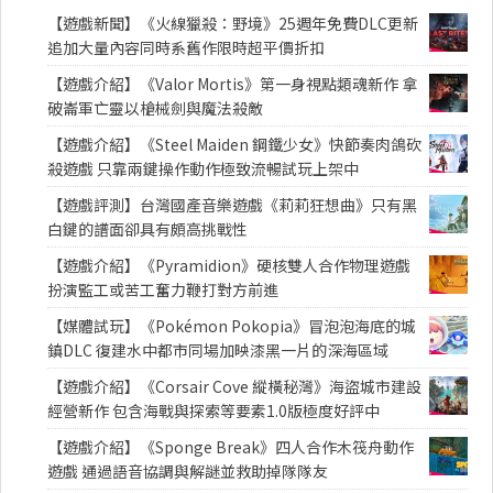
【遊戲新聞】《火線獵殺：野境》25週年免費DLC更新
追加大量內容同時系舊作限時超平價折扣
【遊戲介紹】《Valor Mortis》第一身視點類魂新作 拿
破崙軍亡靈以槍械劍與魔法殺敵
【遊戲介紹】《Steel Maiden 鋼鐵少女》快節奏肉鴿砍
殺遊戲 只靠兩鍵操作動作極致流暢試玩上架中
【遊戲評測】台灣國產音樂遊戲《莉莉狂想曲》只有黑
白鍵的譜面卻具有頗高挑戰性
【遊戲介紹】《Pyramidion》硬核雙人合作物理遊戲
扮演監工或苦工奮力鞭打對方前進
【媒體試玩】《Pokémon Pokopia》冒泡泡海底的城
鎮DLC 復建水中都市同場加映漆黑一片的深海區域
【遊戲介紹】《Corsair Cove 縱橫秘灣》海盜城市建設
經營新作 包含海戰與探索等要素1.0版極度好評中
【遊戲介紹】《Sponge Break》四人合作木筏舟動作
遊戲 通過語音協調與解謎並救助掉隊隊友