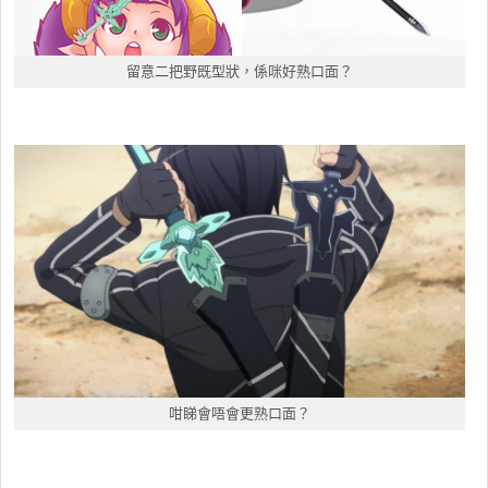
留意二把野既型狀，係咪好熟口面？
咁睇會唔會更熟口面？