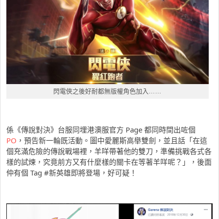
閃電俠之後好耐都無版權角色加入……
係《傳說對決》台服同埋港澳服官方 Page 都同時間出咗個
PO
，預告新一輪既活動。圖中愛麗斯高舉雙劍，並且話「在這
個充滿危險的傳說戰場裡，羊咩帶著他的雙刀，準備挑戰各式各
樣的試煉，究竟前方又有什麼樣的關卡在等著羊咩呢？」，後面
仲有個 Tag #新英雄即將登場，好可疑！