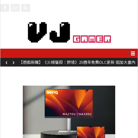
‹
›
【遊戲新聞】《火線獵殺：野境》25週年免費DLC更新 追加大量內
容同時系舊作限時超平價折扣