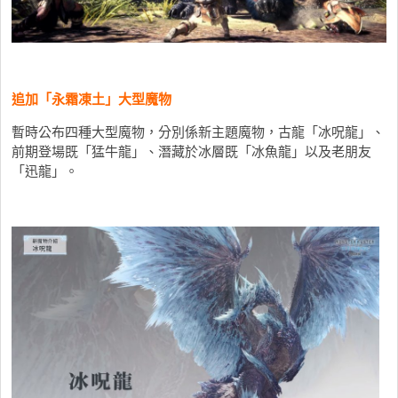
追加「永霜凍土」大型魔物
暫時公布四種大型魔物，分別係新主題魔物，古龍「冰呪龍」、
前期登場既「猛牛龍」、潛藏於冰層既「冰魚龍」以及老朋友
「迅龍」。