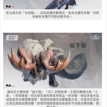
新主線主角「冰呪龍」，未知具體攻擊模式，會有冰屬性攻擊，同時
仲擁有多種不同既攻擊手段。
擁有巨大雙角既「猛牛龍」，DLC 初期登場。主要攻擊模式係「火
車」，即係衝撞。特式係佢會附帶其他物品一齊攻擊，例如多樹木區
域就會夾住棵樹衝埋黎，呢個時候橫向攻擊範圍大增；亦會夾巨型岩
石增加直線攻擊距離，即使同樣既衝撞但係會有不同既攻擊距離，需