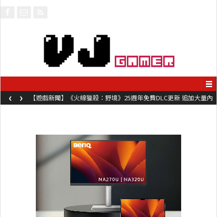
‹
›
【遊戲新聞】《火線獵殺：野境》25週年免費DLC更新 追加大量內
容同時系舊作限時超平價折扣