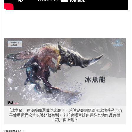
「冰魚龍」長期時間潛藏於冰層下，淨係會突個頭劃開冰塊移動。似
乎使用遠程攻擊攻略比較有利，未知會唔會好似過往其他作品有得
「釣」佢上黎。