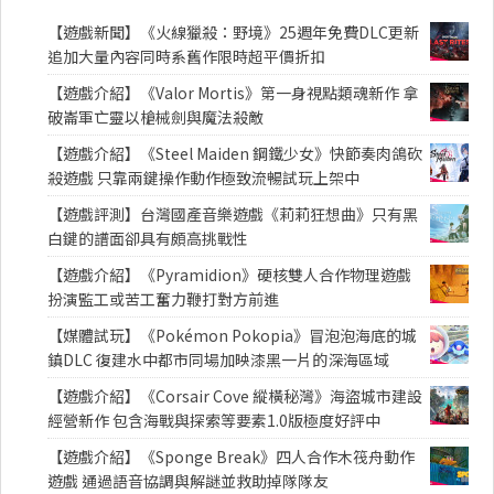
【遊戲新聞】《火線獵殺：野境》25週年免費DLC更新
追加大量內容同時系舊作限時超平價折扣
【遊戲介紹】《Valor Mortis》第一身視點類魂新作 拿
破崙軍亡靈以槍械劍與魔法殺敵
【遊戲介紹】《Steel Maiden 鋼鐵少女》快節奏肉鴿砍
殺遊戲 只靠兩鍵操作動作極致流暢試玩上架中
【遊戲評測】台灣國產音樂遊戲《莉莉狂想曲》只有黑
白鍵的譜面卻具有頗高挑戰性
【遊戲介紹】《Pyramidion》硬核雙人合作物理遊戲
扮演監工或苦工奮力鞭打對方前進
【媒體試玩】《Pokémon Pokopia》冒泡泡海底的城
鎮DLC 復建水中都市同場加映漆黑一片的深海區域
【遊戲介紹】《Corsair Cove 縱橫秘灣》海盜城市建設
經營新作 包含海戰與探索等要素1.0版極度好評中
【遊戲介紹】《Sponge Break》四人合作木筏舟動作
遊戲 通過語音協調與解謎並救助掉隊隊友