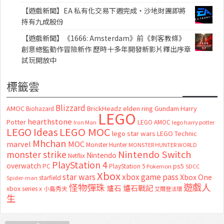
【遊戲新聞】EA 私有化交易下週完成・沙地財團即將
持有九成股份
【遊戲新聞】《1666: Amsterdam》前《刺客教條》
創意總監動作冒險新作 歷時十多年開發新影片釋出序章
試玩開放中
標籤雲
Blizzard
AMOC
BrickHeadz
elden ring
Gundam
Harry
Biohazard
LEGO
hearthstone
Potter
LEGO AMOC
lego harry potter
Iron Man
LEGO MOC
LEGO Ideas
lego star wars
LEGO Technic
Mhchan
marvel
MOC
Monster Hunter
MONSTER HUNTER WORLD
Nintendo Switch
monster strike
Nintendo
Netflix
PlayStation 4
overwatch
ps5
PC
PlayStation 5
Pokemon
SDCC
Xbox
star wars
xbox game pass
Xbox One
starfield
Spider-man
怪物彈珠
遊戲人
爐石
爐石戰記
xbox series x
小島秀夫
艾爾登法環
生