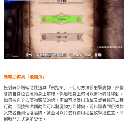
新輔助道具「飛翔爪」
投射器新增輔助性道具「飛翔爪」，使用方法係射擊魔物，然後
會將自身拉去魔物身上攀爬，係魔物身上時可以進行特殊移動。
如果拉自身去魔物頭部的話，更加可以做出攻擊又或者揍飛二種
行動。而揍飛呢個動作可以將魔物打到轉向，可以將轟到佢撞牆
又或者轟到佢落陷阱，甚至可以打去有得用地型攻擊既位置，令
到戰鬥方式更多變化。