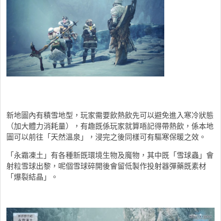
新地圖內有積雪地型，玩家需要飲熱飲先可以避免進入寒冷狀態
（加大體力消耗量），有趣既係玩家就算唔記得帶熱飲，係本地
圖可以前往「天然溫泉」，浸完之後同樣可有驅寒保暖之效。
「永霜凍土」有各種新既環境生物及魔物，其中既「雪球蟲」會
射粒雪球出黎，呢個雪球碎開後會留低製作投射器彈藥既素材
「爆裂結晶」。