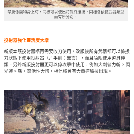
攀爬係魔物身上時，同樣可以使出特殊終結技，同樣會依據武器類型
而有所分別。
投射器強化靈活度大增
新版本既投射器唔再需要收刀使用，改版後所有武器都可以係拔
刀狀態下使用投射器（片手劍：無言），而且唔限使用道具種
類。另外新版投射器更可以係攻擊中使用，例如大劍儲力斬 > 閃
光彈 > 斬，靈活性大增，相信將會有大量連續技出現。