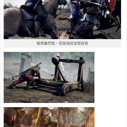
騎馬雖然勁，但係操控並唔容易