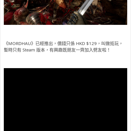
《MORDHAU》已經推出，價錢只係 HKD $129，叫做抵玩，
暫時只有 Steam 版本，有興趣既朋友一齊加入劈友啦！