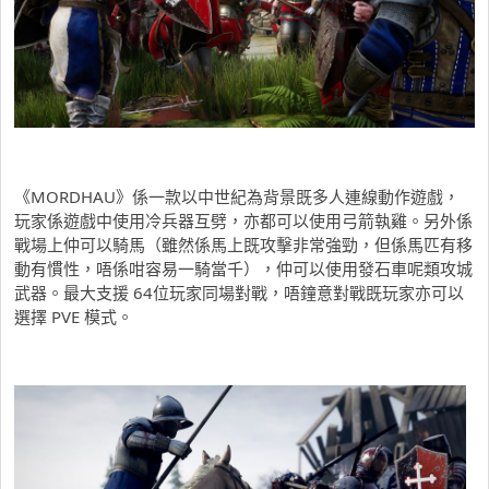
《MORDHAU》係一款以中世紀為背景既多人連線動作遊戲，
玩家係遊戲中使用冷兵器互劈，亦都可以使用弓箭執雞。另外係
戰場上仲可以騎馬（雖然係馬上既攻擊非常強勁，但係馬匹有移
動有慣性，唔係咁容易一騎當千），仲可以使用發石車呢類攻城
武器。最大支援 64位玩家同場對戰，唔鐘意對戰既玩家亦可以
選擇 PVE 模式。