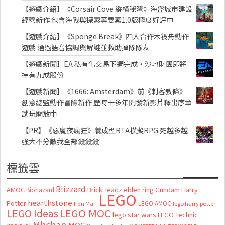
【遊戲介紹】《Corsair Cove 縱橫秘灣》海盜城市建設
經營新作 包含海戰與探索等要素1.0版極度好評中
【遊戲介紹】《Sponge Break》四人合作木筏舟動作
遊戲 通過語音協調與解謎並救助掉隊隊友
【遊戲新聞】EA 私有化交易下週完成・沙地財團即將
持有九成股份
【遊戲新聞】《1666: Amsterdam》前《刺客教條》
創意總監動作冒險新作 歷時十多年開發新影片釋出序章
試玩開放中
【PR】《惡魔夜瘋狂》養成型RTA模擬RPG 死越多越
強大不分敵我全部殺殺殺
標籤雲
Blizzard
AMOC
BrickHeadz
elden ring
Gundam
Harry
Biohazard
LEGO
hearthstone
Potter
LEGO AMOC
lego harry potter
Iron Man
LEGO MOC
LEGO Ideas
lego star wars
LEGO Technic
Mhchan