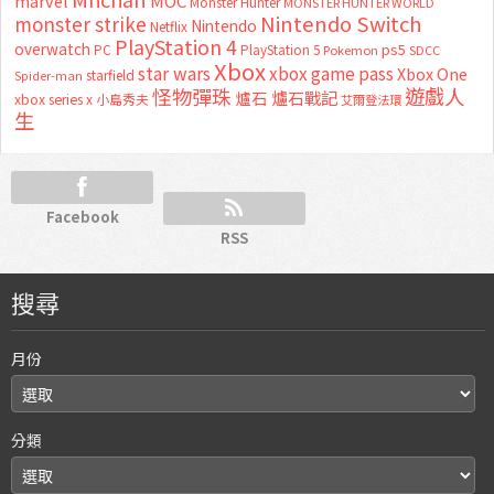
marvel
MOC
Monster Hunter
MONSTER HUNTER WORLD
Nintendo Switch
monster strike
Nintendo
Netflix
PlayStation 4
overwatch
ps5
PC
PlayStation 5
Pokemon
SDCC
Xbox
star wars
xbox game pass
Xbox One
starfield
Spider-man
怪物彈珠
遊戲人
爐石
爐石戰記
xbox series x
小島秀夫
艾爾登法環
生
Facebook
RSS
搜尋
月份
分類