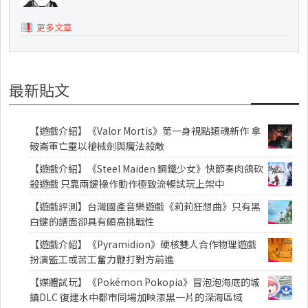
更多文章
最新貼文
【遊戲介紹】《Valor Mortis》第一身視點類魂新作 拿
破崙軍亡靈以槍械劍與魔法殺敵
【遊戲介紹】《Steel Maiden 鋼鐵少女》快節奏肉鴿砍
殺遊戲 只靠兩鍵操作動作極致流暢試玩上架中
【遊戲評測】台灣國產音樂遊戲《莉莉狂想曲》只有黑
白鍵的譜面卻具有頗高挑戰性
【遊戲介紹】《Pyramidion》硬核雙人合作物理遊戲
扮演監工或苦工奮力鞭打對方前進
【媒體試玩】《Pokémon Pokopia》冒泡泡海底的城
鎮DLC 復建水中都市同場加映漆黑一片的深海區域