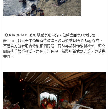
《MORDHAU》既打擊感表現不錯，但係畫面表現就比較一
般，而且各武器平衡度有待改進。現時遊戲有唔少 Bug 存在，
不過官方就表明會修復相關問題，同時亦都製作緊新地圖、研究
開放排位競爭模式、角色自訂選項、新裝甲新武器等等，算係幾
盡責。