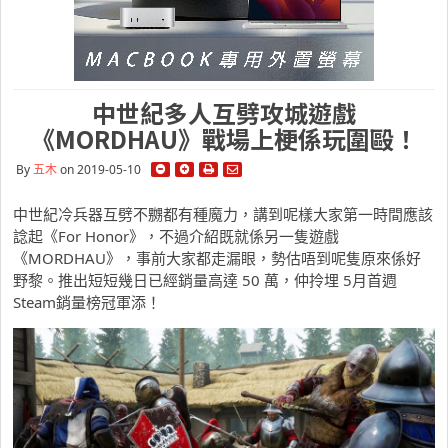
中世紀多人互劈攻城遊戲
《MORDHAU》戰場上梗係玩圍毆！
By
五木
on 2019-05-10
中世紀冷兵器互劈不嬲都有種魔力，講到呢樣大家第一時間應該
諗起《For Honor》，不過介紹既就係另一隻遊戲
《MORDHAU》，事前大家都走漏眼，勢估唔到呢隻原來係好
野黎。推出短短幾日已經銷量高達 50 萬，仲拎埋 5月首週
Steam銷量榜冠軍添！