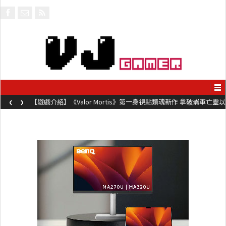
‹
›
【遊戲介紹】《Valor Mortis》第一身視點類魂新作 拿破崙軍亡靈以
槍械劍與魔法殺敵