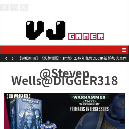
‹
›
【遊戲新聞】《火線獵殺：野境》25週年免費DLC更新 追加大量內
容同時系舊作限時超平價折扣
@Steven
Wells@DIGGER318