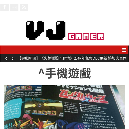
‹
›
【遊戲新聞】《火線獵殺：野境》25週年免費DLC更新 追加大量內
容同時系舊作限時超平價折扣
^手機遊戲