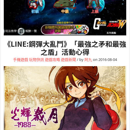
《LINE:鋼彈大亂鬥》「最強之矛和最強
之盾」活動心得
手機遊戲
玩物快訊
遊戲攻略
遊戲新聞
/ by
阿九
on 2016-08-04