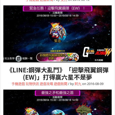
《LINE:鋼彈大亂鬥》「迎擊飛翼鋼彈
(EW)」打得贏六星不是夢
手機遊戲
玩物快訊
遊戲攻略
遊戲新聞
/ by
阿九
on 2016-08-09