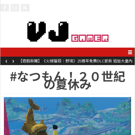
‹
›
【遊戲新聞】《火線獵殺：野境》25週年免費DLC更新 追加大量內
容同時系舊作限時超平價折扣
#なつもん！２０世紀
の夏休み