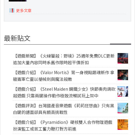
更多文章
最新貼文
【遊戲新聞】《火線獵殺：野境》25週年免費DLC更新
追加大量內容同時系舊作限時超平價折扣
【遊戲介紹】《Valor Mortis》第一身視點類魂新作 拿
破崙軍亡靈以槍械劍與魔法殺敵
【遊戲介紹】《Steel Maiden 鋼鐵少女》快節奏肉鴿砍
殺遊戲 只靠兩鍵操作動作極致流暢試玩上架中
【遊戲評測】台灣國產音樂遊戲《莉莉狂想曲》只有黑
白鍵的譜面卻具有頗高挑戰性
【遊戲介紹】《Pyramidion》硬核雙人合作物理遊戲
扮演監工或苦工奮力鞭打對方前進