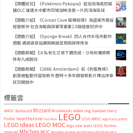
【媒體試玩】《Pokémon Pokopia》冒泡泡海底的城
鎮DLC 復建水中都市同場加映漆黑一片的深海區域
【遊戲介紹】《Corsair Cove 縱橫秘灣》海盜城市建設
經營新作 包含海戰與探索等要素1.0版極度好評中
【遊戲介紹】《Sponge Break》四人合作木筏舟動作
遊戲 通過語音協調與解謎並救助掉隊隊友
【遊戲新聞】EA 私有化交易下週完成・沙地財團即將
持有九成股份
【遊戲新聞】《1666: Amsterdam》前《刺客教條》
創意總監動作冒險新作 歷時十多年開發新影片釋出序章
試玩開放中
標籤雲
Blizzard
AMOC
BrickHeadz
elden ring
Gundam
Harry
Biohazard
LEGO
hearthstone
Potter
LEGO AMOC
lego harry potter
Iron Man
LEGO MOC
LEGO Ideas
lego star wars
LEGO Technic
Mhchan
marvel
MOC
Monster Hunter
MONSTER HUNTER WORLD