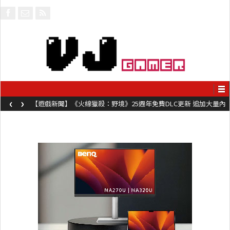
‹
›
【遊戲新聞】《火線獵殺：野境》25週年免費DLC更新 追加大量內
容同時系舊作限時超平價折扣