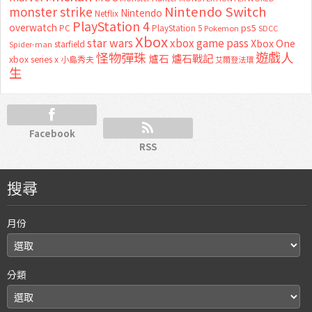
Nintendo Switch
monster strike
Nintendo
Netflix
PlayStation 4
overwatch
ps5
PC
PlayStation 5
Pokemon
SDCC
Xbox
star wars
xbox game pass
Xbox One
starfield
Spider-man
怪物彈珠
遊戲人
爐石
爐石戰記
xbox series x
小島秀夫
艾爾登法環
生
Facebook
RSS
搜尋
月份
分類