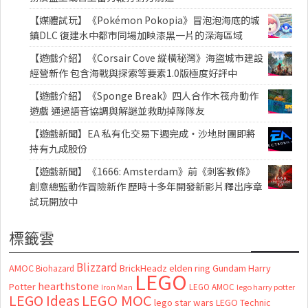
【媒體試玩】《Pokémon Pokopia》冒泡泡海底的城
鎮DLC 復建水中都市同場加映漆黑一片的深海區域
【遊戲介紹】《Corsair Cove 縱橫秘灣》海盜城市建設
經營新作 包含海戰與探索等要素1.0版極度好評中
【遊戲介紹】《Sponge Break》四人合作木筏舟動作
遊戲 通過語音協調與解謎並救助掉隊隊友
【遊戲新聞】EA 私有化交易下週完成・沙地財團即將
持有九成股份
【遊戲新聞】《1666: Amsterdam》前《刺客教條》
創意總監動作冒險新作 歷時十多年開發新影片釋出序章
試玩開放中
標籤雲
Blizzard
AMOC
BrickHeadz
elden ring
Gundam
Harry
Biohazard
LEGO
hearthstone
Potter
LEGO AMOC
lego harry potter
Iron Man
LEGO MOC
LEGO Ideas
lego star wars
LEGO Technic