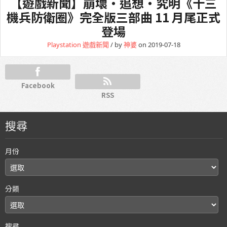
【遊戲新聞】崩壞・追想・究明《十三
機兵防衛圈》完全版三部曲 11 月尾正式
登場
Playstation
遊戲新聞
/ by
神婆
on 2019-07-18
Facebook
RSS
搜尋
月份
分類
搜尋