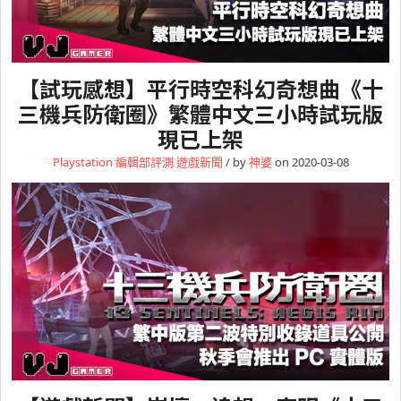
【試玩感想】平行時空科幻奇想曲《十
三機兵防衛圈》繁體中文三小時試玩版
現已上架
Playstation
編輯部評測
遊戲新聞
/ by
神婆
on 2020-03-08