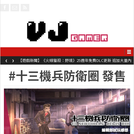
‹
›
【遊戲新聞】《火線獵殺：野境》25週年免費DLC更新 追加大量內
容同時系舊作限時超平價折扣
#十三機兵防衛圈 發售