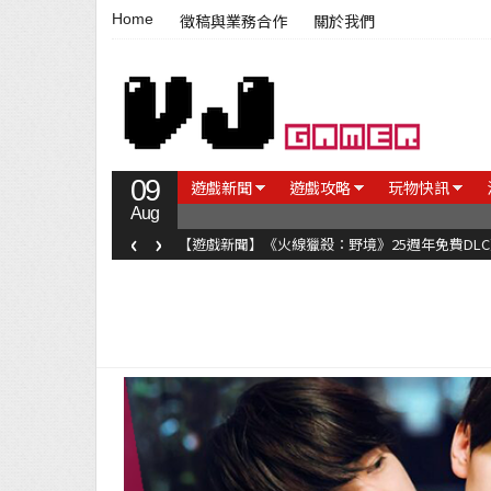
Home
徵稿與業務合作
關於我們
09
遊戲新聞
遊戲攻略
玩物快訊
Aug
‹
›
【遊戲新聞】《火線獵殺：野境》25週年免費DL