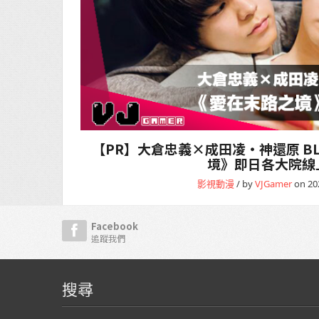
【PR】大倉忠義×成田凌・神還原 B
境》即日各大院線
影視動漫
/ by
VJGamer
on 20
Facebook
追蹤我們
搜尋