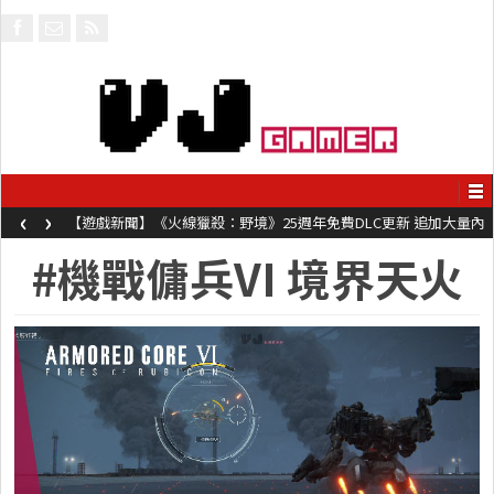
‹
›
【遊戲新聞】《火線獵殺：野境》25週年免費DLC更新 追加大量內
容同時系舊作限時超平價折扣
#機戰傭兵VI 境界天火