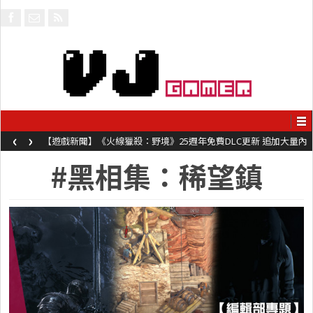
‹
›
【遊戲新聞】《火線獵殺：野境》25週年免費DLC更新 追加大量內
容同時系舊作限時超平價折扣
#黑相集：稀望鎮