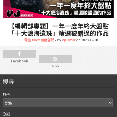
【編輯部專題】一年一度年終大盤點
「十大滄海遺珠」精選被錯過的作品
PC 電腦
Xbox
遊戲新聞
/ by
VJGamer
on 2020-12-30
Facebook
RSS
搜尋
月份
分類