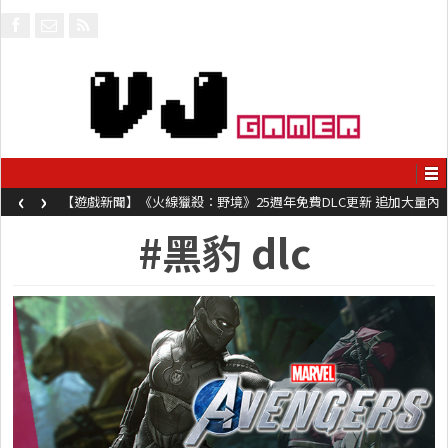
‹
›
【遊戲新聞】《火線獵殺：野境》25週年免費DLC更新 追加大量內
容同時系舊作限時超平價折扣
#黑豹 dlc