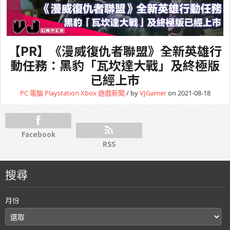
【PR】《漫威復仇者聯盟》全新英雄行
動任務：黑豹「瓦坎達大戰」及終極版
已經上市
PC 電腦
Playstation
Xbox
遊戲新聞
/ by
VJGamer
on 2021-08-18
Facebook
RSS
搜尋
月份