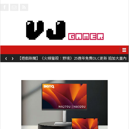
‹
›
【遊戲新聞】《火線獵殺：野境》25週年免費DLC更新 追加大量內
容同時系舊作限時超平價折扣