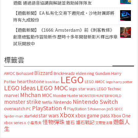
遊戲 通過語音協調與解謎並救助掉隊隊友
【遊戲新聞】EA 私有化交易下週完成・沙地財團即將
持有九成股份
【遊戲新聞】《1666: Amsterdam》前《刺客教條》
創意總監動作冒險新作 歷時十多年開發新影片釋出序章
試玩開放中
標籤雲
Blizzard
AMOC
BrickHeadz
elden ring
Gundam
Harry
Biohazard
LEGO
hearthstone
Potter
LEGO AMOC
lego harry potter
Iron Man
LEGO MOC
LEGO Ideas
lego star wars
LEGO Technic
Mhchan
marvel
MOC
Monster Hunter
MONSTER HUNTER WORLD
Nintendo Switch
monster strike
Nintendo
Netflix
PlayStation 4
overwatch
ps5
PC
PlayStation 5
Pokemon
SDCC
Xbox
star wars
xbox game pass
Xbox One
starfield
Spider-man
怪物彈珠
遊戲人
爐石
爐石戰記
xbox series x
小島秀夫
艾爾登法環
生