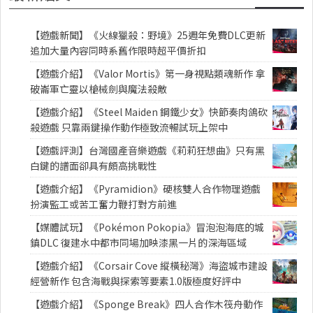
【遊戲新聞】《火線獵殺：野境》25週年免費DLC更新
追加大量內容同時系舊作限時超平價折扣
【遊戲介紹】《Valor Mortis》第一身視點類魂新作 拿
破崙軍亡靈以槍械劍與魔法殺敵
【遊戲介紹】《Steel Maiden 鋼鐵少女》快節奏肉鴿砍
殺遊戲 只靠兩鍵操作動作極致流暢試玩上架中
【遊戲評測】台灣國產音樂遊戲《莉莉狂想曲》只有黑
白鍵的譜面卻具有頗高挑戰性
【遊戲介紹】《Pyramidion》硬核雙人合作物理遊戲
扮演監工或苦工奮力鞭打對方前進
【媒體試玩】《Pokémon Pokopia》冒泡泡海底的城
鎮DLC 復建水中都市同場加映漆黑一片的深海區域
【遊戲介紹】《Corsair Cove 縱橫秘灣》海盜城市建設
經營新作 包含海戰與探索等要素1.0版極度好評中
【遊戲介紹】《Sponge Break》四人合作木筏舟動作