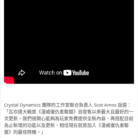
Crystal Dynamics 團隊的工作室聯合負責人 Scot Amos 說道：
「瓦坎達大戰是《漫威復仇者聯盟》自發售以來最大且最好的一
次更新。我們很開心能夠為玩家免費提供全新內容，再搭配目前
為止新增的功能以及更新，相信現在就是加入《漫威復仇者聯
盟》的最佳時機。」