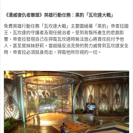
《漫威復仇者聯盟》英雄行動任務：黑豹「瓦坎達大戰」
免費英雄行動任務「瓦坎達大戰」主要圍繞著「黑豹」帝查拉國
王，瓦坎達的守護者及現任統治者。受到背叛所產生的悲劇影
響，帝查拉發現自己在捍衛瓦坎達時無法放心將責任託付予他
人，甚至是妹妹舒莉。當超級反派克勞的勢力威脅到瓦坎達安全
時，帝查拉必須挺身而出，捍衛他所珍視的一切。