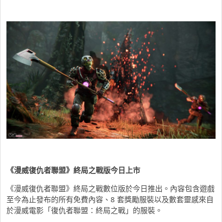
《漫威復仇者聯盟》終局之戰版今日上市
《漫威復仇者聯盟》終局之戰數位版於今日推出。內容包含遊戲
至今為止發布的所有免費內容、8 套獎勵服裝以及數套靈感來自
於漫威電影「復仇者聯盟：終局之戰」的服裝。