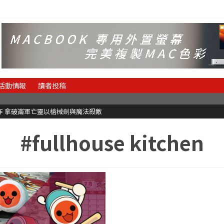
活動情報
讀者投稿
魂新作 拿破崙軍亡靈以槍械劍與魔法殺敵
#fullhouse kitchen