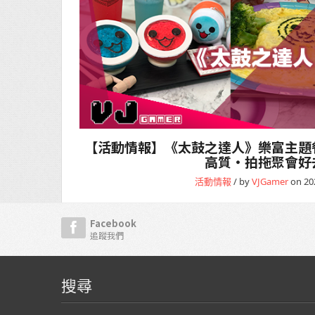
【活動情報】《太鼓之達人》樂富主題
高質・拍拖聚會好
活動情報
/ by
VJGamer
on 20
Facebook
追蹤我們
搜尋