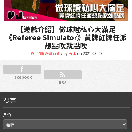
【遊戲介紹】做球證私心大滿足
《Referee Simulator》黃牌紅牌任派
想點吹就點吹
PC 電腦
遊戲新聞
/ by
五木
on 2021-08-20
Facebook
RSS
搜尋
月份