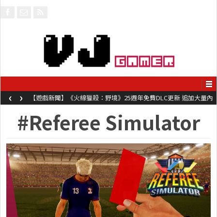
‹
›
【遊戲新聞】《火線獵殺：野境》25週年免費DLC更新 追加大量內
容同時系舊作限時超平價折扣
#Referee Simulator