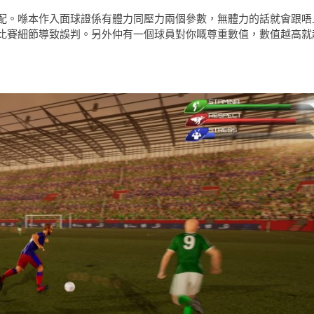
配。喺本作入面球證係有體力同壓力兩個參數，無體力的話就會跟唔
比賽細節導致誤判。另外仲有一個球員對你嘅尊重數值，數值越高就