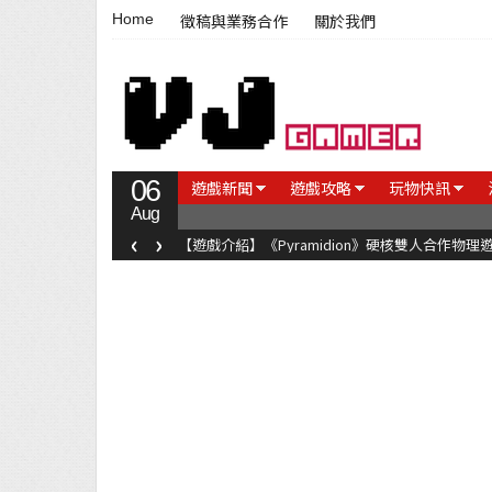
Home
徵稿與業務合作
關於我們
06
遊戲新聞
遊戲攻略
玩物快訊
Aug
‹
›
【遊戲介紹】《Pyramidion》硬核雙人合作物