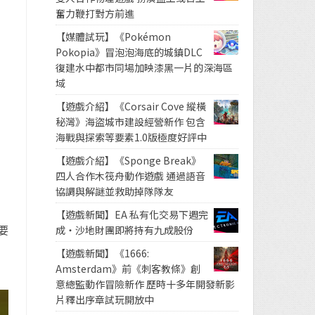
奮力鞭打對方前進
【媒體試玩】《Pokémon
Pokopia》冒泡泡海底的城鎮DLC
復建水中都市同場加映漆黑一片的深海區
域
【遊戲介紹】《Corsair Cove 縱橫
秘灣》海盜城市建設經營新作 包含
海戰與探索等要素1.0版極度好評中
【遊戲介紹】《Sponge Break》
四人合作木筏舟動作遊戲 通過語音
協調與解謎並救助掉隊隊友
【遊戲新聞】EA 私有化交易下週完
要
成・沙地財團即將持有九成股份
【遊戲新聞】《1666:
Amsterdam》前《刺客教條》創
意總監動作冒險新作 歷時十多年開發新影
片釋出序章試玩開放中