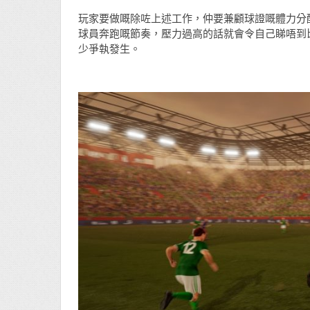
玩家要做嘅除咗上述工作，仲要兼顧球證嘅體力分
球員奔跑嘅節奏，壓力過高的話就會令自己睇唔到
少爭執發生。