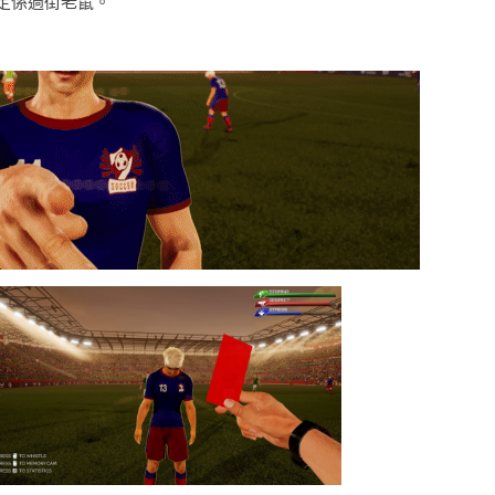
定係過街老鼠。