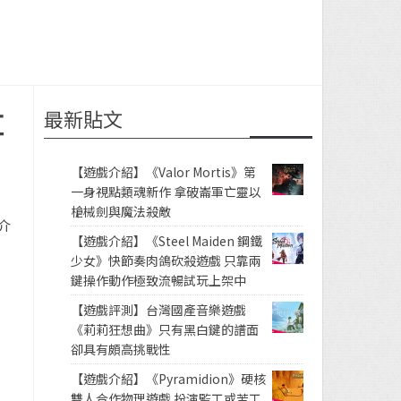
最新貼文
紅
【遊戲介紹】《Valor Mortis》第
一身視點類魂新作 拿破崙軍亡靈以
槍械劍與魔法殺敵
介
【遊戲介紹】《Steel Maiden 鋼鐵
少女》快節奏肉鴿砍殺遊戲 只靠兩
鍵操作動作極致流暢試玩上架中
【遊戲評測】台灣國產音樂遊戲
《莉莉狂想曲》只有黑白鍵的譜面
卻具有頗高挑戰性
【遊戲介紹】《Pyramidion》硬核
雙人合作物理遊戲 扮演監工或苦工