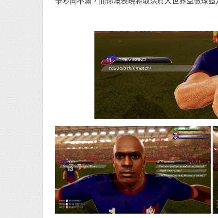
爭吵同不滿，而你嘅表現將取決於入世界盃做球證