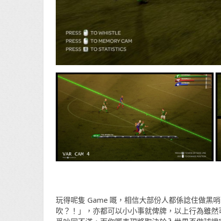
玩得呢隻 Game 嘅，相信大部份人都係諗住做
吹？！」，亦都可以小小事就俾牌，以上行為雖然