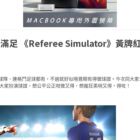
《Referee Simulator》黃牌
球隊、連格鬥足球都有，不過就好似唔覺眼有得做球證。今次同大家
器）就係要大家扮演球證，想公平公正咁做又得，想瘋狂黑哨又得，得咗！