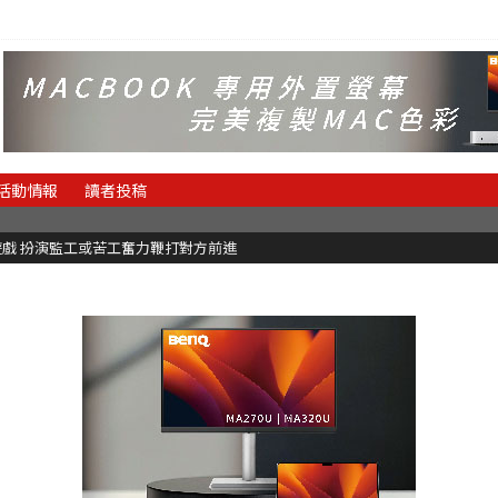
活動情報
讀者投稿
理遊戲 扮演監工或苦工奮力鞭打對方前進