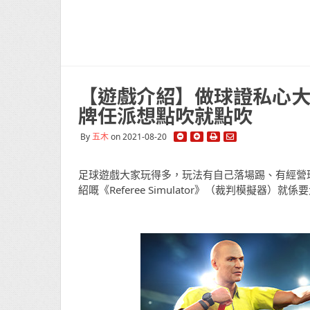
【遊戲介紹】做球證私心大滿足 
牌任派想點吹就點吹
By
五木
on 2021-08-20
足球遊戲大家玩得多，玩法有自己落場踢、有經營
紹嘅《Referee Simulator》（裁判模擬