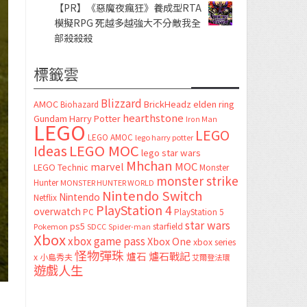
【PR】《惡魔夜瘋狂》養成型RTA
模擬RPG 死越多越強大不分敵我全
部殺殺殺
標籤雲
Blizzard
AMOC
BrickHeadz
elden ring
Biohazard
hearthstone
Gundam
Harry Potter
Iron Man
LEGO
LEGO
LEGO AMOC
lego harry potter
LEGO MOC
Ideas
lego star wars
Mhchan
marvel
MOC
LEGO Technic
Monster
monster strike
Hunter
MONSTER HUNTER WORLD
Nintendo Switch
Nintendo
Netflix
PlayStation 4
overwatch
PC
PlayStation 5
star wars
ps5
starfield
Pokemon
SDCC
Spider-man
Xbox
xbox game pass
Xbox One
xbox series
怪物彈珠
爐石
爐石戰記
x
小島秀夫
艾爾登法環
遊戲人生