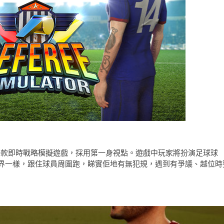
mez 開發，係一款即時戰略模擬遊戲，採用第一身視點。遊戲中玩家將扮演足球球
界一樣，跟住球員周圍跑，睇實佢地有無犯規，遇到有爭議、越位時