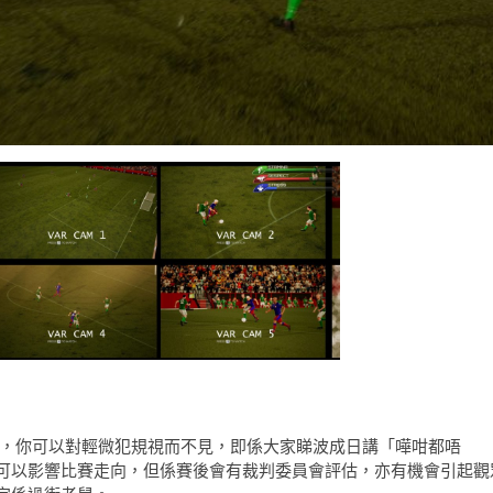
黑哨，你可以對輕微犯規視而不見，即係大家睇波成日講「嘩咁都唔
可以影響比賽走向，但係賽後會有裁判委員會評估，亦有機會引起觀