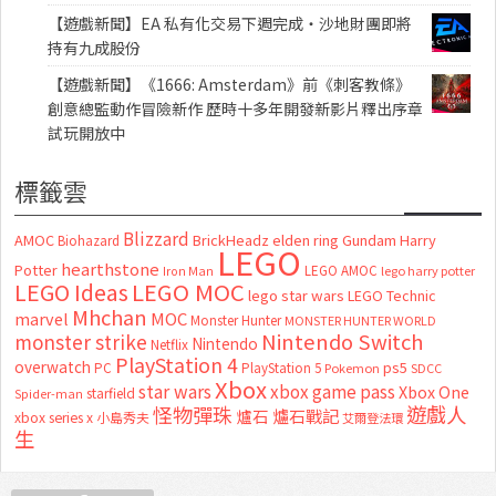
【遊戲新聞】EA 私有化交易下週完成・沙地財團即將
持有九成股份
【遊戲新聞】《1666: Amsterdam》前《刺客教條》
創意總監動作冒險新作 歷時十多年開發新影片釋出序章
試玩開放中
標籤雲
Blizzard
AMOC
BrickHeadz
elden ring
Gundam
Harry
Biohazard
LEGO
hearthstone
Potter
LEGO AMOC
lego harry potter
Iron Man
LEGO MOC
LEGO Ideas
lego star wars
LEGO Technic
Mhchan
marvel
MOC
Monster Hunter
MONSTER HUNTER WORLD
Nintendo Switch
monster strike
Nintendo
Netflix
PlayStation 4
overwatch
ps5
PC
PlayStation 5
Pokemon
SDCC
Xbox
star wars
xbox game pass
Xbox One
starfield
Spider-man
怪物彈珠
遊戲人
爐石
爐石戰記
xbox series x
小島秀夫
艾爾登法環
生