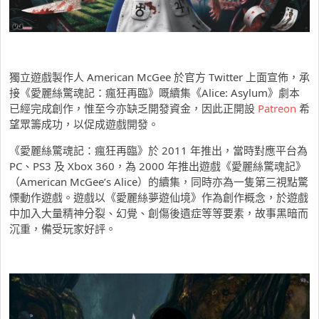
獨立遊戲製作人 American McGee 於官方 Twitter 上面宣佈，承
接《愛麗絲驚魂記：瘋狂再臨》嘅續集《Alice: Asylum》劇本
已經完成創作，惟至今亦缺乏開發資金，因此正開設
Patreon
希
望眾籌成功，以促成遊戲開發。
《愛麗絲驚魂記：瘋狂再臨》於 2011 年推出，當時對應平台為
PC、PS3 及 Xbox 360，為 2000 年推出遊戲《愛麗絲驚魂記》
（American McGee’s Alice）的續集，同時亦為一隻第三視點驚
慄動作遊戲。遊戲以《愛麗絲夢遊仙境》作為創作概念，於遊戲
中加入大量精神分裂、幻覺、創傷後遺症等等要素，故事黑暗而
沉重，備受玩家好評。