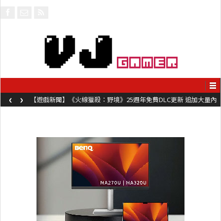
‹
›
【遊戲新聞】《火線獵殺：野境》25週年免費DLC更新 追加大量內
容同時系舊作限時超平價折扣