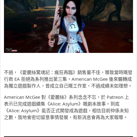
不過，《愛麗絲驚魂記：瘋狂再臨》銷售量不佳，導致當時嘅發
行商 EA 拒絕為系列推出第三集，American McGee 後來輾轉成
為獨立遊戲製作人，曾成立自己嘅工作室，不過成績未如理想。
American McGee 對《愛麗絲》系列念念不忘，於 Patreon 上
表示已完成遊戲續集《Alice: Asylum》嘅劇本故事。到底
《Alice: Asylum》能否正式開發成為遊戲，相信目前仲係未知
之數，我地會密切留意事情發展，有新消息會再為大家報導。