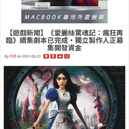
【遊戲新聞】《愛麗絲驚魂記：瘋狂再
臨》續集劇本已完成・獨立製作人正募
集開發資金
By
神婆
on 2021-08-23