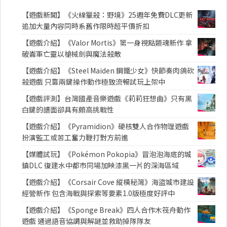
【遊戲新聞】《火線獵殺：野境》25週年免費DLC更新
追加大量內容同時系舊作限時超平價折扣
【遊戲介紹】《Valor Mortis》第一身視點類魂新作 拿
破崙軍亡靈以槍械劍與魔法殺敵
【遊戲介紹】《Steel Maiden 鋼鐵少女》快節奏肉鴿砍
殺遊戲 只靠兩鍵操作動作極致流暢試玩上架中
【遊戲評測】台灣國產音樂遊戲《莉莉狂想曲》只有黑
白鍵的譜面卻具有頗高挑戰性
【遊戲介紹】《Pyramidion》硬核雙人合作物理遊戲
扮演監工或苦工奮力鞭打對方前進
【媒體試玩】《Pokémon Pokopia》冒泡泡海底的城
鎮DLC 復建水中都市同場加映漆黑一片的深海區域
【遊戲介紹】《Corsair Cove 縱橫秘灣》海盜城市建設
經營新作 包含海戰與探索等要素1.0版極度好評中
【遊戲介紹】《Sponge Break》四人合作木筏舟動作
遊戲 通過語音協調與解謎並救助掉隊隊友