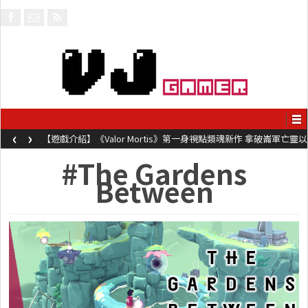
‹
›
【遊戲介紹】《Valor Mortis》第一身視點類魂新作 拿破崙軍亡靈以
槍械劍與魔法殺敵
#The Gardens
Between