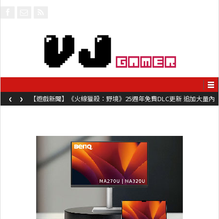
‹
›
【遊戲新聞】《火線獵殺：野境》25週年免費DLC更新 追加大量內
容同時系舊作限時超平價折扣