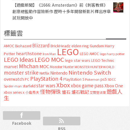
【遊戲新聞】《1666: Amsterdam》前《刺客教條》
創意總監動作冒險新作 歷時十多年開發新影片釋出序章
試玩開放中
標籤雲
Blizzard
AMOC
BrickHeadz
elden ring
Gundam
Harry
Biohazard
LEGO
hearthstone
Potter
LEGO AMOC
lego harry potter
Iron Man
LEGO MOC
LEGO Ideas
lego star wars
LEGO Technic
Mhchan
marvel
MOC
Monster Hunter
MONSTER HUNTER WORLD
Nintendo Switch
monster strike
Nintendo
Netflix
PlayStation 4
overwatch
ps5
PC
PlayStation 5
Pokemon
SDCC
Xbox
star wars
xbox game pass
Xbox One
starfield
Spider-man
怪物彈珠
遊戲人
爐石
爐石戰記
xbox series x
小島秀夫
艾爾登法環
生
Facebook
RSS