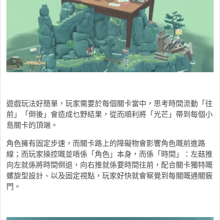
遊戲玩法好簡單，玩家需要於每個關卡當中，思考時間流動「往
前」「倒後」會造成乜野結果，從而順利將「光芒」帶到每個小
島關卡的頂端。
角色擁有固定步速，而關卡路上的障礙物會影響角色嘅前進路
線；而玩家操控嘅並唔係「角色」本身，而係「時間」：左菇推
向左就係將時間倒退，向右推就係要時間往前，配合關卡獨特嘅
螺旋型設計、以及固定視點，玩家好快就會察覺到每關嘅通關竅
門。