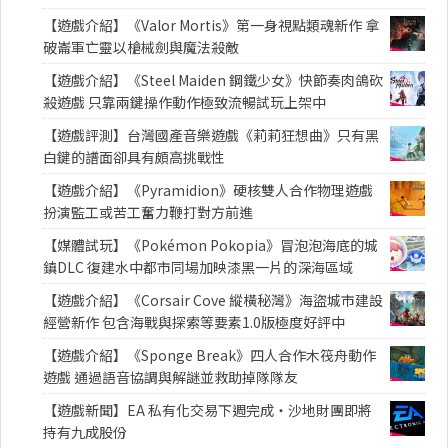
【遊戲介紹】《Valor Mortis》第一身視點類魂新作 拿
破崙軍亡靈以槍械劍與魔法殺敵
【遊戲介紹】《Steel Maiden 鋼鐵少女》快節奏肉鴿砍
殺遊戲 只靠兩鍵操作動作極致流暢試玩上架中
【遊戲評測】台灣國產音樂遊戲《莉莉狂想曲》只有黑
白鍵的譜面卻具有頗高挑戰性
【遊戲介紹】《Pyramidion》硬核雙人合作物理遊戲
扮演監工或苦工奮力鞭打對方前進
【媒體試玩】《Pokémon Pokopia》冒泡泡海底的城
鎮DLC 復建水中都市同場加映漆黑一片的深海區域
【遊戲介紹】《Corsair Cove 縱橫秘灣》海盜城市建設
經營新作 包含海戰與探索等要素1.0版極度好評中
【遊戲介紹】《Sponge Break》四人合作木筏舟動作
遊戲 通過語音協調與解謎並救助掉隊隊友
【遊戲新聞】EA 私有化交易下週完成・沙地財團即將
持有九成股份