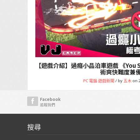
【遊戲介紹】過癮小品泊車遊戲 《You Suc
術爽快難度兼
PC 電腦
遊戲新聞
/ by
五木
on 2
Facebook
追蹤我們
搜尋