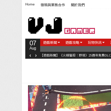
Home
徵稿與業務合作
關於我們
07
遊戲新聞
遊戲攻略
玩物快訊
Aug
‹
›
【遊戲新聞】《火線獵殺：野境》25週年免費DL