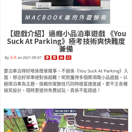
【遊戲介紹】過癮小品泊車遊戲 《You
Suck At Parking》極考技術爽快難度
兼備
By
五木
on 2021-09-07
要泊車泊得好唔係簡單嘅事，不過係《You Suck At Parking》入
面，想泊好架車絕對係超難！呢款獲得多個獎項嘅小品遊戲，以
極限泊車為主題，挑戰你駕駛技巧同時極富速度感，更不乏各種
搞笑設計，現時更提供免費試玩，真係不能錯過！