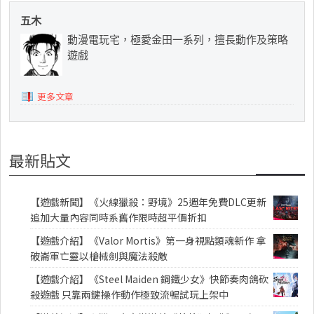
五木
動漫電玩宅，極愛金田一系列，擅長動作及策略
遊戲
更多文章
最新貼文
【遊戲新聞】《火線獵殺：野境》25週年免費DLC更新
追加大量內容同時系舊作限時超平價折扣
【遊戲介紹】《Valor Mortis》第一身視點類魂新作 拿
破崙軍亡靈以槍械劍與魔法殺敵
【遊戲介紹】《Steel Maiden 鋼鐵少女》快節奏肉鴿砍
殺遊戲 只靠兩鍵操作動作極致流暢試玩上架中