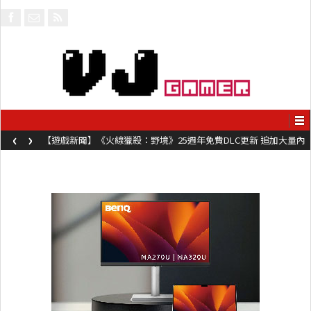
‹
›
【遊戲新聞】《火線獵殺：野境》25週年免費DLC更新 追加大量內
容同時系舊作限時超平價折扣