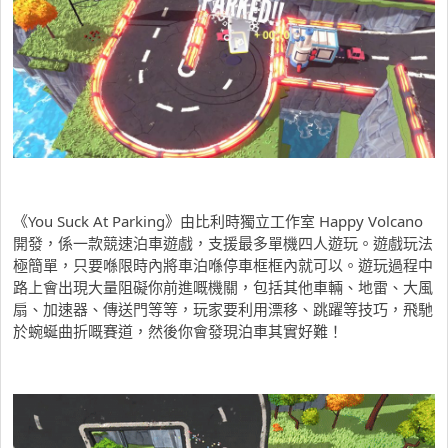
《You Suck At Parking》由比利時獨立工作室 Happy Volcano
開發，係一款競速泊車遊戲，支援最多單機四人遊玩。遊戲玩法
極簡單，只要喺限時內將車泊喺停車框框內就可以。遊玩過程中
路上會出現大量阻礙你前進嘅機關，包括其他車輛、地雷、大風
扇、加速器、傳送門等等，玩家要利用漂移、跳躍等技巧，飛馳
於蜿蜒曲折嘅賽道，然後你會發現泊車其實好難！