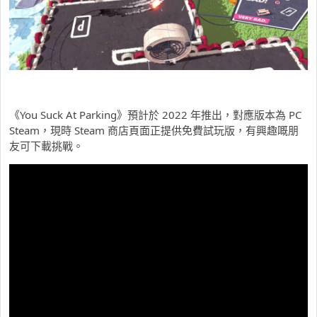
《You Suck At Parking》預計於 2022 年推出，對應版本為 PC
Steam，現時 Steam 商店頁面正提供免費試玩版，有興趣嘅朋
友可下載挑戰。