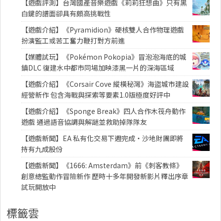
【遊戲評測】台灣國產音樂遊戲《莉莉狂想曲》只有黑
白鍵的譜面卻具有頗高挑戰性
【遊戲介紹】《Pyramidion》硬核雙人合作物理遊戲
扮演監工或苦工奮力鞭打對方前進
【媒體試玩】《Pokémon Pokopia》冒泡泡海底的城
鎮DLC 復建水中都市同場加映漆黑一片的深海區域
【遊戲介紹】《Corsair Cove 縱橫秘灣》海盜城市建設
經營新作 包含海戰與探索等要素1.0版極度好評中
【遊戲介紹】《Sponge Break》四人合作木筏舟動作
遊戲 通過語音協調與解謎並救助掉隊隊友
【遊戲新聞】EA 私有化交易下週完成・沙地財團即將
持有九成股份
【遊戲新聞】《1666: Amsterdam》前《刺客教條》
創意總監動作冒險新作 歷時十多年開發新影片釋出序章
試玩開放中
標籤雲