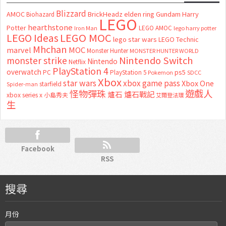
Blizzard
AMOC
BrickHeadz
elden ring
Gundam
Harry
Biohazard
LEGO
hearthstone
Potter
LEGO AMOC
lego harry potter
Iron Man
LEGO MOC
LEGO Ideas
lego star wars
LEGO Technic
Mhchan
marvel
MOC
Monster Hunter
MONSTER HUNTER WORLD
Nintendo Switch
monster strike
Nintendo
Netflix
PlayStation 4
overwatch
ps5
PC
PlayStation 5
Pokemon
SDCC
Xbox
star wars
xbox game pass
Xbox One
starfield
Spider-man
怪物彈珠
遊戲人
爐石
爐石戰記
xbox series x
小島秀夫
艾爾登法環
生
Facebook
RSS
搜尋
月份