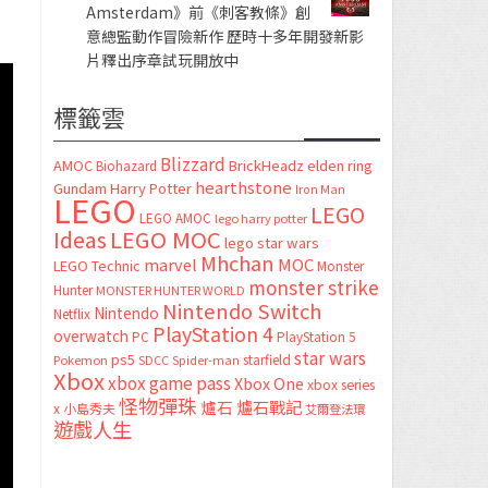
Amsterdam》前《刺客教條》創
意總監動作冒險新作 歷時十多年開發新影
片釋出序章試玩開放中
標籤雲
Blizzard
AMOC
BrickHeadz
elden ring
Biohazard
hearthstone
Gundam
Harry Potter
Iron Man
LEGO
LEGO
LEGO AMOC
lego harry potter
LEGO MOC
Ideas
lego star wars
Mhchan
marvel
MOC
LEGO Technic
Monster
monster strike
Hunter
MONSTER HUNTER WORLD
Nintendo Switch
Nintendo
Netflix
PlayStation 4
overwatch
PC
PlayStation 5
star wars
ps5
starfield
Pokemon
SDCC
Spider-man
Xbox
xbox game pass
Xbox One
xbox series
怪物彈珠
爐石
爐石戰記
x
小島秀夫
艾爾登法環
遊戲人生