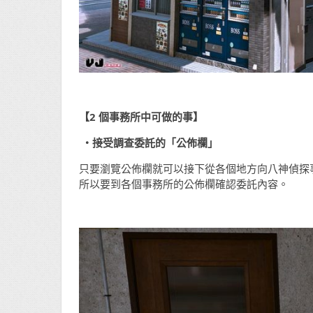
【2
個事務所中可做的事】
・接受調
查
委託的「公佈欄」
只要瀏覽公佈欄就可以接下從各個地方向八神偵探
所以要到各個事務所的公佈欄確認委託內容。