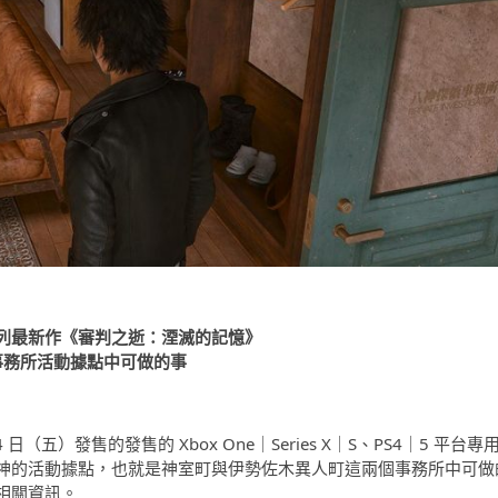
列最新作《審判之逝：湮滅的記憶》
事務所活動據點中可做的事
日（五）發售的發售的 Xbox One｜Series X｜S、PS4｜5 平台專
神的活動據點，也就是神室町與伊勢佐木異人町這兩個事務所中可做
相關資訊。