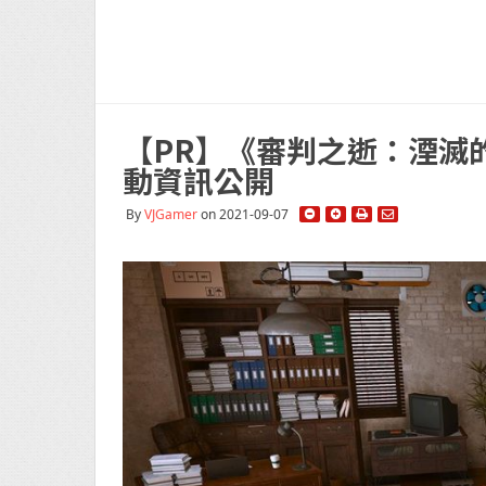
【PR】《審判之逝：湮滅
動資訊公開
By
VJGamer
on 2021-09-07