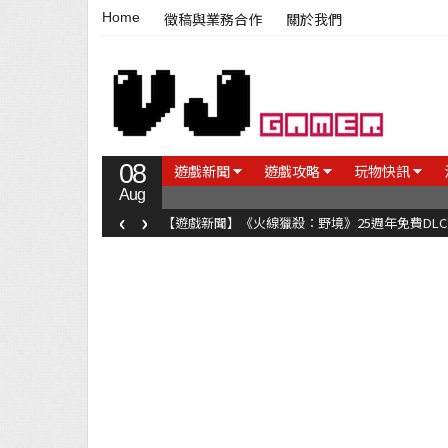
Home
徵稿與業務合作
關於我們
08
遊戲新聞
遊戲攻略
玩物快訊
Aug
‹
›
【遊戲新聞】《火線獵殺：野境》25週年免費DL