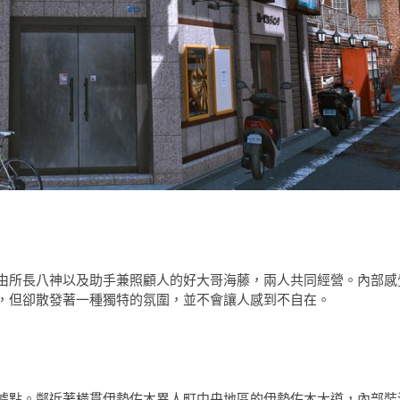
由所長八神以及助手兼照顧人的好大哥海藤，兩人共同經營。內部感
，但卻散發著一種獨特的氛圍，並不會讓人感到不自在。
據點。鄰近著橫貫伊勢佐木異人町中央地區的伊勢佐木大道，內部裝