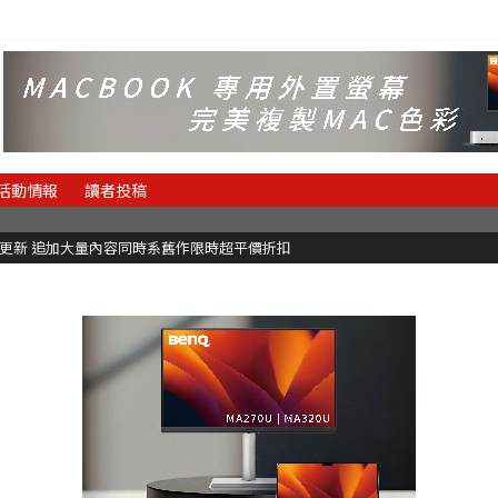
活動情報
讀者投稿
C更新 追加大量內容同時系舊作限時超平價折扣