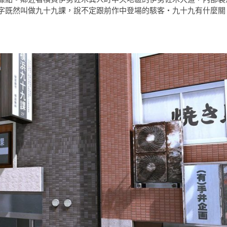
字既然叫做九十九課，說不定跟前作中登場的駭客・九十九有什麼關