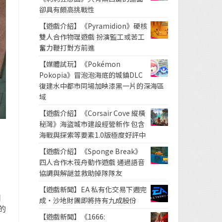
卻具有頗高挑戰性
【遊戲介紹】《Pyramidion》硬核
雙人合作物理遊戲 扮演監工或苦工
奮力鞭打對方前進
【媒體試玩】《Pokémon
Pokopia》冒泡泡海底的城鎮DLC
復建水中都市同場加映漆黑一片的深海區
域
【遊戲介紹】《Corsair Cove 縱橫
秘灣》海盜城市建設經營新作 包含
海戰與探索等要素1.0版極度好評中
【遊戲介紹】《Sponge Break》
四人合作木筏舟動作遊戲 通過語音
協調與解謎並救助掉隊隊友
【遊戲新聞】EA 私有化交易下週完
用
成・沙地財團即將持有九成股份
的
【遊戲新聞】《1666: