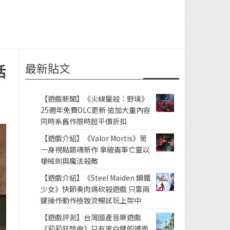
最新貼文
活
【遊戲新聞】《火線獵殺：野境》
25週年免費DLC更新 追加大量內容
同時系舊作限時超平價折扣
【遊戲介紹】《Valor Mortis》第
一身視點類魂新作 拿破崙軍亡靈以
槍械劍與魔法殺敵
【遊戲介紹】《Steel Maiden 鋼鐵
少女》快節奏肉鴿砍殺遊戲 只靠兩
鍵操作動作極致流暢試玩上架中
【遊戲評測】台灣國產音樂遊戲
《莉莉狂想曲》只有黑白鍵的譜面