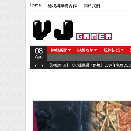
Home
徵稿與業務合作
關於我們
08
遊戲新聞
遊戲攻略
玩物快訊
Aug
‹
›
【遊戲新聞】《火線獵殺：野境》25週年免費DL